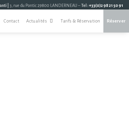
anti |
3, rue du Pontic 29800 LANDERNEAU –
Tel :
+33(0)2 98 21 50 91
Contact
Actualités
Tarifs & Réservation
Réserver