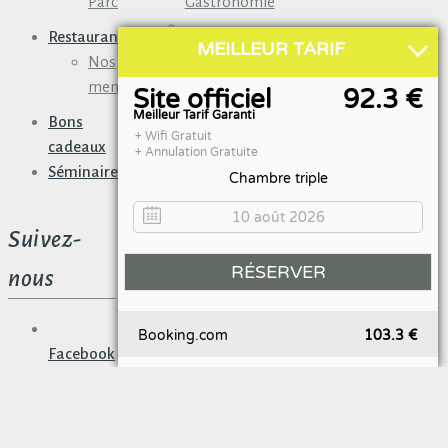
Parc
Gastronomie
Restaurant
MEILLEUR TARIF
Tourisme
Nos
&
menus
Site officiel
92.3 €
Culture
Meilleur Tarif Garanti
Bons
Tarifs &
+ Wifi Gratuit
cadeaux
+ Annulation Gratuite
Réservation
Séminaires
Chambre triple
Réserver
Suivez-
nous
Booking.com
103.3 €
Facebook
fr