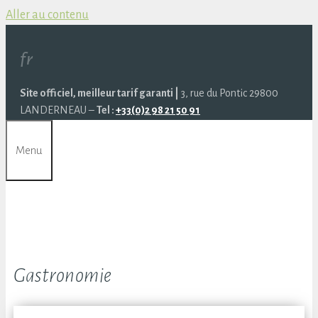
Aller au contenu
fr
Site officiel, meilleur tarif garanti |
3, rue du Pontic 29800
LANDERNEAU –
Tel :
+33(0)2 98 21 50 91
Menu
Gastronomie